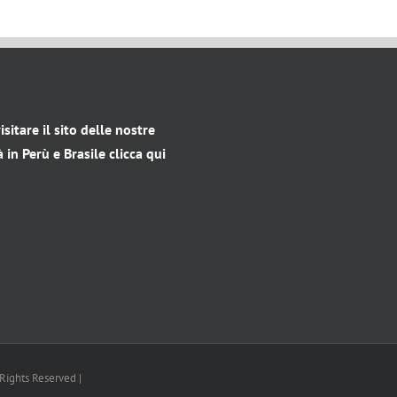
freccia
su/giù
per
aumentare
o
isitare il sito delle nostre
diminuire
in Perù e Brasile clicca qui
il
volume.
 Rights Reserved |