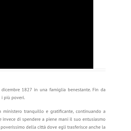
 dicembre 1827 in una famiglia benestante. Fin da
i più poveri.
 ministero tranquillo e gratificante, continuando a
de invece di spendere a piene mani il suo entusiasmo
 poverissimo della città dove egli trasferisce anche la