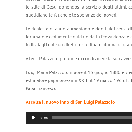
lo stile di Gesù, ponendosi a servizio degli ultimi,
quotidiano le fatiche e le speranze dei poveri.
Le richieste di aiuto aumentano e don Luigi cerca di
fortunato e certamente guidato dalla Provvidenza è 
indicatagli dal suo direttore spirituale: donna di gran
A lei il Palazzolo propone di condividere la sua avven
Luigi Maria Palazzolo muore il 15 giugno 1886 e vien
estimatore papa Giovanni XXIII il 19 marzo 1963. I
Papa Francesco.
Ascolta il nuovo inno di San Luigi Palazzolo
Audio
00:00
Player