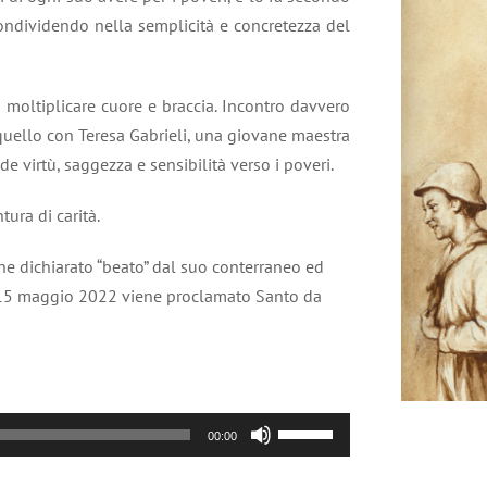
 condividendo nella semplicità e concretezza del
 moltiplicare cuore e braccia. Incontro davvero
quello con Teresa Gabrieli, una giovane maestra
de virtù, saggezza e sensibilità verso i poveri.
tura di carità.
e dichiarato “beato” dal suo conterraneo ed
l 15 maggio 2022 viene proclamato Santo da
Usa
00:00
i
tasti