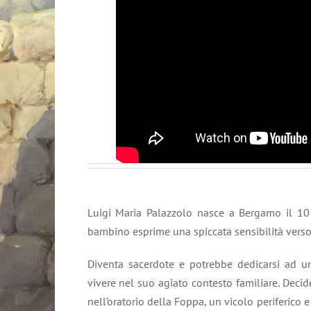
Luigi Maria Palazzolo nasce a Bergamo il 10
bambino esprime una spiccata sensibilità verso 
Diventa sacerdote e potrebbe dedicarsi ad un
vivere nel suo agiato contesto familiare. Deci
nell’oratorio della Foppa, un vicolo periferico e