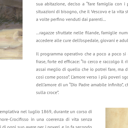
sua abitazione, deciso a “fare famiglia con i 
situazioni di bisogno, che il Vescovo e la vita
a volte perfino venduti dai parenti…
…ragazze sfruttate nelle filande, famiglie num
accedere alle cure dell’ospedale, giovani e adu
Il programma operativo che a poco a poco si de
frase, forte ed efficace: “Io cerco e raccolgo il r
assai meglio di quello che io potrei fare, ma 
così come posso”. L’amore verso i più poveri s
dell’amore di un “Dio Padre amabile infinito”, 
sulla croce”.
emplativa nel luglio 1869, durante un corso di
Amore-Crocifisso in una coerenza di vita senza
si di ogni suo avere per i poveri, e lo fa secondo