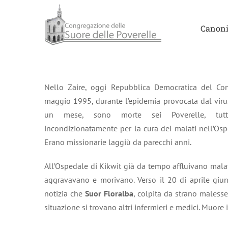
Salta
al
Canoni
contenuto
Nello Zaire, oggi Repubblica Democratica del Con
maggio 1995, durante l’epidemia provocata dal virus
un mese, sono morte sei Poverelle, tutte 
incondizionatamente per la cura dei malati nell’Ospe
Erano missionarie laggiù da parecchi anni.
All’Ospedale di Kikwit già da tempo affluivano malat
aggravavano e morivano. Verso il 20 di aprile gi
notizia che
Suor Floralba
, colpita da strano malesse
situazione si trovano altri infermieri e medici. Muore i