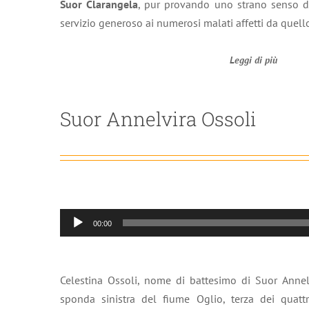
Suor Clarangela
, pur provando uno strano senso di
servizio generoso ai numerosi malati affetti da quell
Leggi di più
Suor Annelvira Ossoli
Audio
00:00
Player
Celestina Ossoli, nome di battesimo di Suor Annel
sponda sinistra del fiume Oglio, terza dei quattr