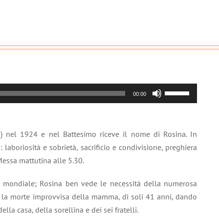
Usa
00:00
i
tasti
freccia
G) nel 1924 e nel Battesimo riceve il nome di Rosina. In
su/giù
: laboriosità e sobrietà, sacrificio e condivisione, preghiera
per
 Messa mattutina alle 5.30.
aumentare
o
ra mondiale; Rosina ben vede le necessità della numerosa
diminuire
a la morte improvvisa della mamma, di soli 41 anni, dando
il
ella casa, della sorellina e dei sei fratelli.