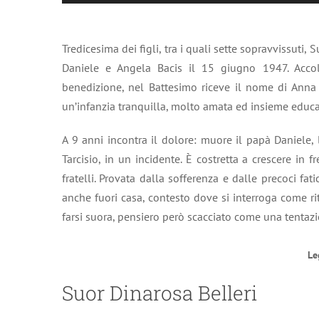
Player
Tredicesima dei figli, tra i quali sette sopravvissuti
Daniele e Angela Bacis il 15 giugno 1947. Acc
benedizione, nel Battesimo riceve il nome di Anna e
un’infanzia tranquilla, molto amata ed insieme educat
A 9 anni incontra il dolore: muore il papà Daniele,
Tarcisio, in un incidente. È costretta a crescere in f
fratelli. Provata dalla sofferenza e dalle precoci fat
anche fuori casa, contesto dove si interroga come rit
farsi suora, pensiero però scacciato come una tentazi
Le
Suor Dinarosa Belleri