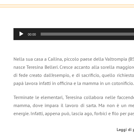
Audio
00:00
Player
Nella sua casa a Cailina, piccolo paese della Valtrompia (
nasce Teresina Belleri. Cresce accanto alla sorella maggiore
di fede creato dall’esempio, e di sacrificio, quello richiesto
papà lavora infatti in officina e la mamma in un cotonificio.
Terminate le elementari, Teresina collabora nelle faccen
mamma, dove impara il lavoro di sarta. Ma non è un mes
energie. Infatti, appena può, lascia ago, forbici e filo per p
Leggi di 