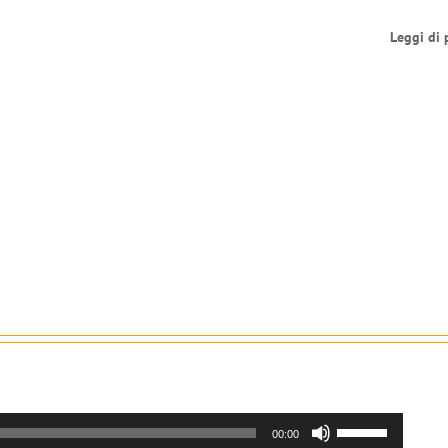
Leggi di 
Usa
00:00