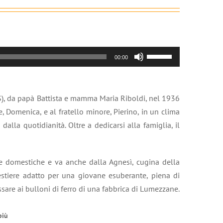
Usa
00:00
i
tasti
freccia
BS), da papà Battista e mamma Maria Riboldi, nel 1936
su/giù
, Domenica, e al fratello minore, Pierino, in un clima
per
 dalla quotidianità. Oltre a dedicarsi alla famiglia, il
aumentare
o
diminuire
de domestiche e va anche dalla Agnesì, cugina della
il
tiere adatto per una giovane esuberante, piena di
volume.
assare ai bulloni di ferro di una fabbrica di Lumezzane.
più