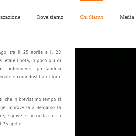
zzazione
Dove siamo
Chi Siamo
Media
go, tra il 25 aprile e il 28
 letale Ebola, in poco più di
infermiere, prestandosi
dale e curandosi tra di loro.
i, che in brevissimo tempo si
unge improvvisa a Bergamo la
re, è grave e che nella stessa
l 25 aprile.