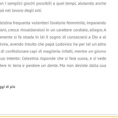
per
on i semplici giochi possibili a quei tempi, aiutando anche
aumentare
à nel lavoro degli orti.
o
diminuire
lestina frequenta volentieri l’oratorio femminile, imparando
il
iani, cresce rinsaldandosi in un carattere cordiale, allegro. A
volume.
mente si fa strada in lei il sogno di consacrarsi a Dio e al
vira, avendo intuito che papà Lodovico ha per lei un altro
di confezionare capi di maglieria. Infatti, mentre un giorno
suo intento: Celestina risponde che si farà suora, e si vede
adere in terra e perdere un dente. Ma non desiste dalla sua
ggi di più