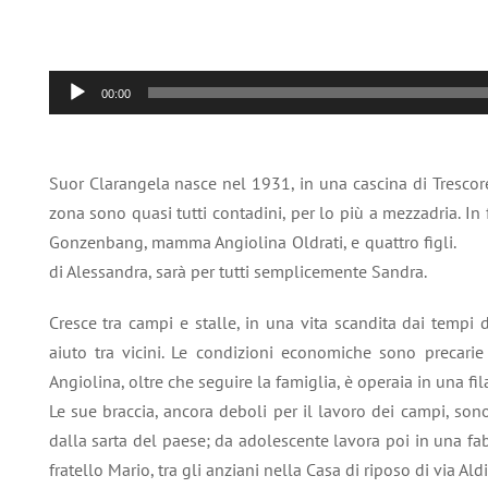
Audio
00:00
Player
Suor Clarangela nasce nel 1931, in una cascina di Trescore
zona sono quasi tutti contadini, per lo più a mezzadria. In
Gonzenbang, mamma Angiolina Oldrati, e quattro figli. S
di Alessandra, sarà per tutti semplicemente Sandra.
Cresce tra campi e stalle, in una vita scandita dai tempi 
aiuto tra vicini. Le condizioni economiche sono precar
Angiolina, oltre che seguire la famiglia, è operaia in una fil
Le sue braccia, ancora deboli per il lavoro dei campi, sono
dalla sarta del paese; da adolescente lavora poi in una fab
fratello Mario, tra gli anziani nella Casa di riposo di via Al