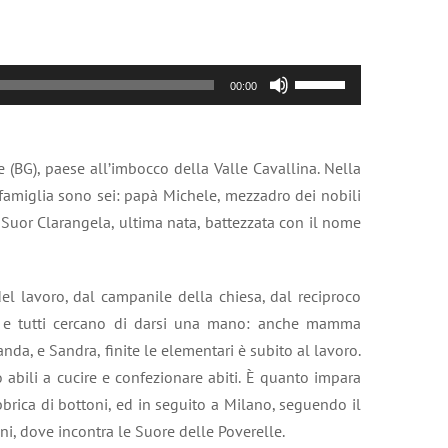
Usa
00:00
i
tasti
freccia
 (BG), paese all’imbocco della Valle Cavallina. Nella
su/giù
 famiglia sono sei: papà Michele, mezzadro dei nobili
per
uor Clarangela, ultima nata, battezzata con il nome
aumentare
o
diminuire
del lavoro, dal campanile della chiesa, dal reciproco
il
ie e tutti cercano di darsi una mano: anche mamma
volume.
anda, e Sandra, finite le elementari è subito al lavoro.
 abili a cucire e confezionare abiti. È quanto impara
brica di bottoni, ed in seguito a Milano, seguendo il
dini, dove incontra le Suore delle Poverelle.