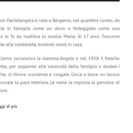
i
tasti
freccia
, Suor Danielangela è nata a Bergamo, nel quartiere Loreto, da
su/giù
olta in famiglia come un dono e festeggiata come una
per
 le fa da madrina la sorella Maria, di 17 anni. Trascorre
aumentare
a alla solidarietà, essendo molti in casa.
o
diminuire
 l’anno successivo la mamma Angela e nel 1958 il fratello
il
retta, per sopperire alle necessità della famiglia e aiutare i
volume.
iche, si ritrova scontenta e svagata. Cerca e trova un lavoro
rovare la pace interiore. Le viene la risposta al pensiero di
one.
ggi di più